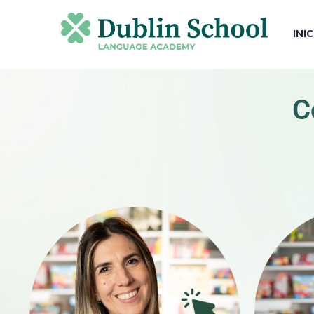
INI
C