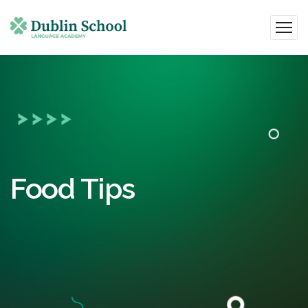
Food Tips